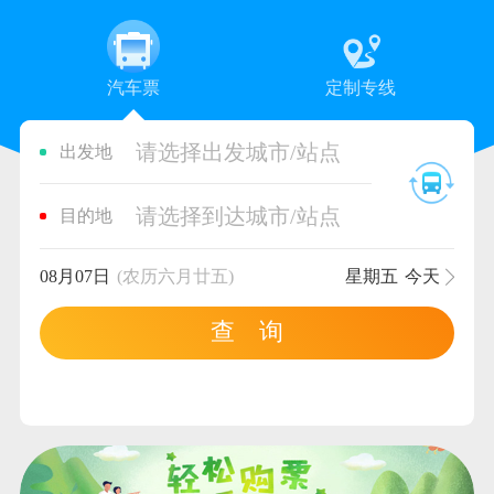
汽车票
定制专线
请选择出发城市/站点
出发地
请选择到达城市/站点
目的地
08月07日
(农历六月廿五)
星期五
今天
查 询