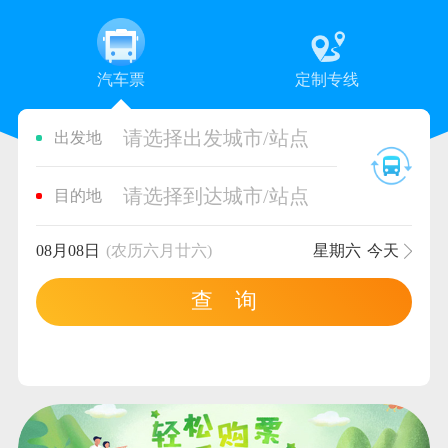
汽车票
定制专线
请选择出发城市/站点
出发地
请选择到达城市/站点
目的地
08月08日
(农历六月廿六)
星期六
今天
查 询