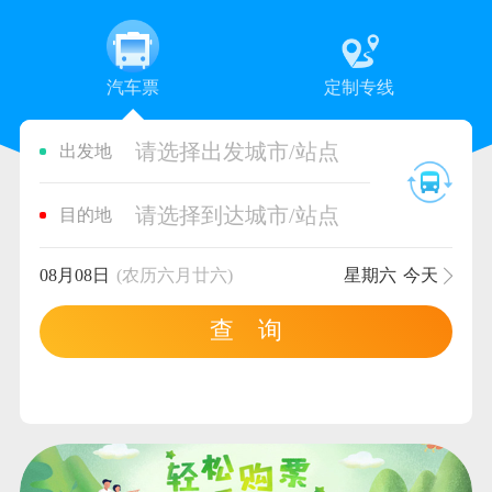
汽车票
定制专线
请选择出发城市/站点
出发地
请选择到达城市/站点
目的地
08月08日
(农历六月廿六)
星期六
今天
查 询