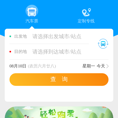
汽车票
定制专线
请选择出发城市/站点
出发地
请选择到达城市/站点
目的地
08月10日
(农历六月廿八)
星期一
今天
查 询