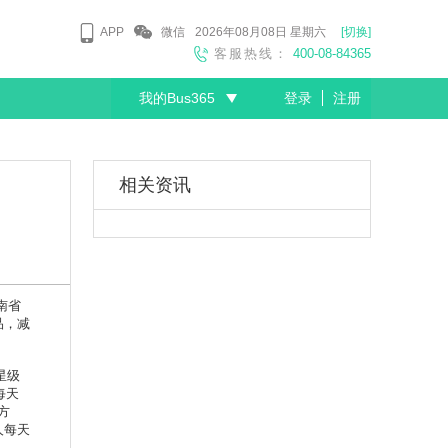
APP
微信
2026年08月08日
星期六
[切换]
客服热线：
400-08-84365
我的Bus365
登录
注册
尊敬的会员
相关资讯
南省
品，减
星级
每天
方
人每天