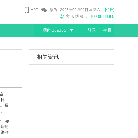
APP
微信
2026年08月08日
星期六
[切换]
客服热线：
400-08-84365
我的Bus365
登录
注册
尊敬的会员
相关资讯
施，
，日
源开展
果。
动。要
列活动
网络教