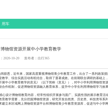
用车
用博物馆资源开展中小学教育教学
：
2020-10-20
发布者：出行365
物局获悉，近年来，国家高度重视博物馆青少年教育工作，出台了一系列政策措
堂教学、综合实践活动有机结合，取得了显著成效。在前期联合调研的基础上
开展中小学教育教学的意见》（以下简称《意见》），对中小学利用博物馆资
校合作机制，促进博物馆资源融入教育体系，提升中小学生利用博物馆学习效
心设计博物馆教育内容，经常性组织开展参与面广、实践性强的展示教育活
教育教学需要，充分挖掘博物馆资源，研究开发自然类、历史类、科技类等系
术建立本区域网上博物馆资源平台和博物馆青少年教育资源库，促进与中小学