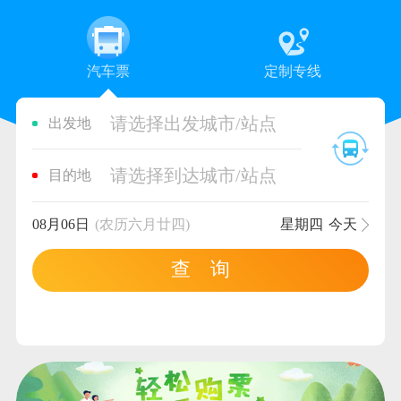
汽车票
定制专线
请选择出发城市/站点
出发地
请选择到达城市/站点
目的地
08月06日
(农历六月廿四)
星期四
今天
查 询