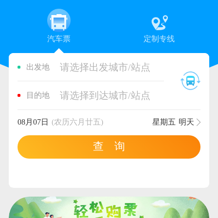
汽车票
定制专线
请选择出发城市/站点
出发地
请选择到达城市/站点
目的地
08月07日
(农历六月廿五)
星期五
明天
查 询