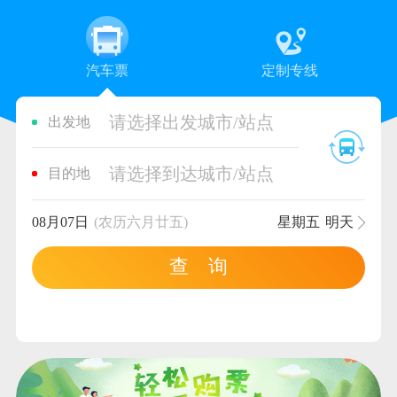
汽车票
定制专线
请选择出发城市/站点
出发地
请选择到达城市/站点
目的地
08月07日
(农历六月廿五)
星期五
明天
查 询