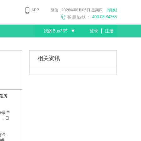
APP
微信
2026年08月06日
星期四
[切换]
客服热线：
400-08-84365
我的Bus365
登录
注册
尊敬的会员
相关资讯
藏历
来最早
），日
背金
经幡、