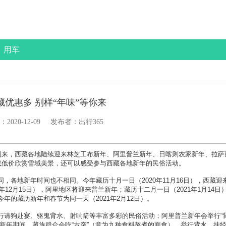
用车
藏优惠多 别样“年味”等你来
：
2020-12-09
发布者：出行365
来，西藏各地陆续迎来林芝工布新年、阿里普兰新年、日喀则农家新年、拉萨
或低价欣赏雪域美景，还可以感受参与西藏各地新年的民俗活动。
地新年时间也不相同。今年藏历十月一日（2020年11月16日），西藏迎
12月15日），阿里地区将迎来普兰新年；藏历十二月一日（2021年1月14日
的藏历新年和春节为同一天（2021年2月12日）。
请狗赴宴、驱鬼背水、射响箭等丰富多彩的民俗活动；阿里普兰新年会举行“
新年期间，藏族群众会吃“古突”（意为九种食料熬煮的面食），举行背水、挂