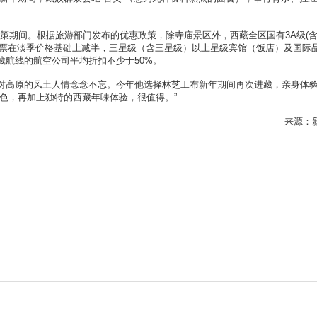
政策期间。根据旅游部门发布的优惠政策，除寺庙景区外，西藏全区国有3A级(含
门票在淡季价格基础上减半，三星级（含三星级）以上星级宾馆（饭店）及国际
藏航线的航空公司平均折扣不少于50%。
高原的风土人情念念不忘。今年他选择林芝工布新年期间再次进藏，亲身体
色，再加上独特的西藏年味体验，很值得。”
来源：