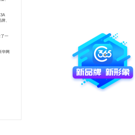
3A
品牌、
验了一
新华网