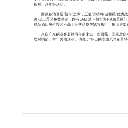
祈福、拜年等活动。
西藏各地喜迎“新年”之际，正值“2020冬游西藏”优惠
级)以上景区免费游览，国有3A级以下和非国有A级景区
精品酒店房价按照不高于旺季价格的50%执行，执飞进出
来自广东的游客君锋两年前来过一次西藏，回家后仍对
次射响箭、拜年民俗活动。他说：“冬日的高原风光别具特