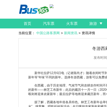
首页
汽车票
火车票
旅游
当前位置：
中国公路客票网
>
新闻资讯
>
资讯详情
冬游西
发布时间
新华社拉萨12月6日电（记者陈尚才）随着农闲时节到
新年等“年味”不同的新年。选择冬游西藏，游客可以免费
在西藏，由于历史地理、气候节气和农耕农作时间不同，各
的新年——林芝工布新年；此后的藏历十一月一日（2020年
喀则将迎来农家新年；最后拉萨等地将迎来藏历新年，而今年
据了解，西藏各地年俗各具特色。林芝工布新年会举行
水”、跳萱舞、唱歌祈福等活动；在日喀则农家新年和藏历