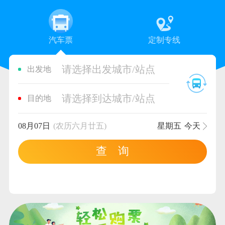
汽车票
定制专线
请选择出发城市/站点
出发地
请选择到达城市/站点
目的地
08月07日
(农历六月廿五)
星期五
今天
查 询