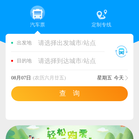
汽车票
定制专线
请选择出发城市/站点
出发地
请选择到达城市/站点
目的地
08月07日
(农历六月廿五)
星期五
今天
查 询