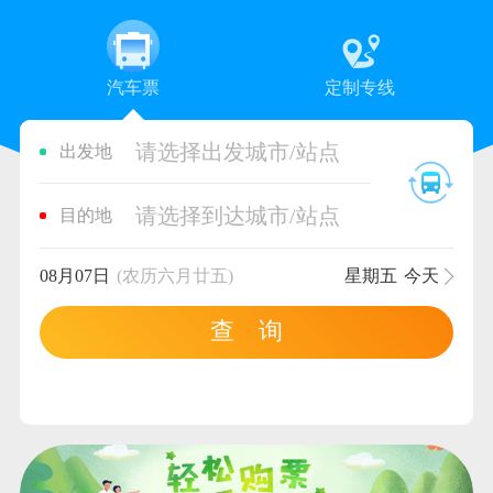
汽车票
定制专线
请选择出发城市/站点
出发地
请选择到达城市/站点
目的地
08月07日
(农历六月廿五)
星期五
今天
查 询