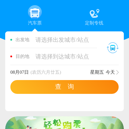
汽车票
定制专线
请选择出发城市/站点
出发地
请选择到达城市/站点
目的地
08月07日
(农历六月廿五)
星期五
今天
查 询