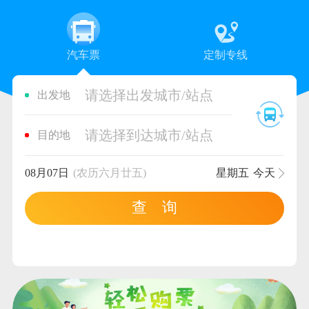
汽车票
定制专线
请选择出发城市/站点
出发地
请选择到达城市/站点
目的地
08月07日
(农历六月廿五)
星期五
今天
查 询