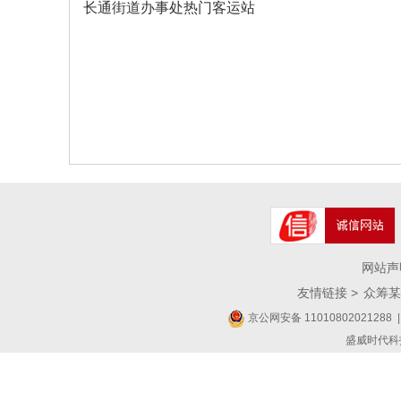
长通街道办事处热门客运站
网站声
友情链接 >
众筹某
京公网安备 11010802021288
|
盛威时代科技