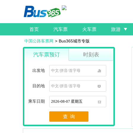
首页
汽车票
火车票
旅游
中国公路客票网
>
Bus365城市专版
汽车票预订
时刻表
出发地
1
目的地
1
乘车日期
1
查 询