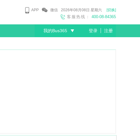
APP
微信
2026年08月08日
星期六
[切换]
客服热线：
400-08-84365
我的Bus365
登录
注册
尊敬的会员