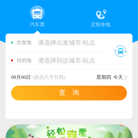
汽车票
定制专线
请选择出发城市/站点
出发地
请选择到达城市/站点
目的地
08月06日
(农历六月廿四)
星期四
今天
查 询