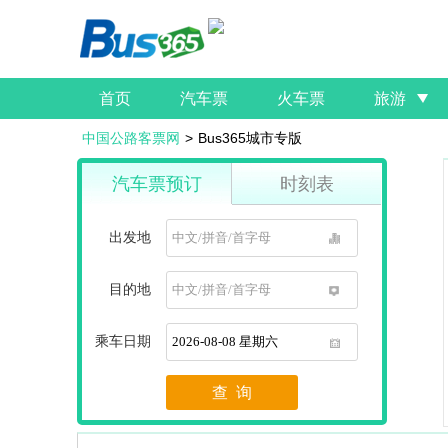
首页
汽车票
火车票
旅游
中国公路客票网
>
Bus365城市专版
汽车票预订
时刻表
出发地
1
目的地
1
乘车日期
1
查 询