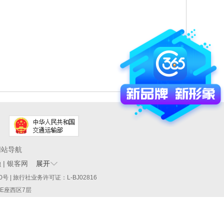
网站导航
融
|
银客网
展开
60290号 | 旅行社业务许可证：L-BJ02816
厦E座西区7层