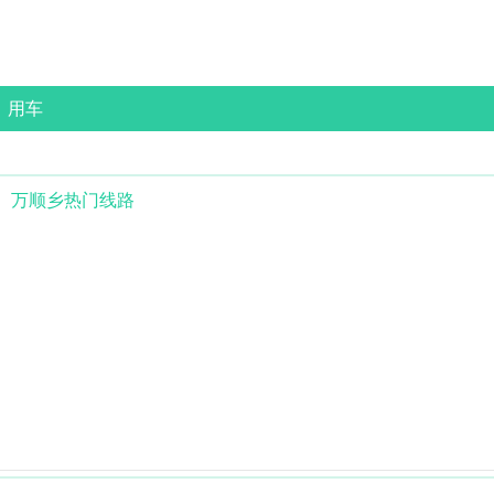
用车
万顺乡
热门线路