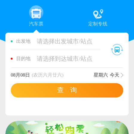
汽车票
定制专线
请选择出发城市/站点
出发地
请选择到达城市/站点
目的地
08月08日
(农历六月廿六)
星期六
今天
查 询