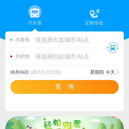
汽车票
定制专线
请选择出发城市/站点
出发地
请选择到达城市/站点
目的地
08月06日
(农历六月廿四)
星期四
今天
查 询