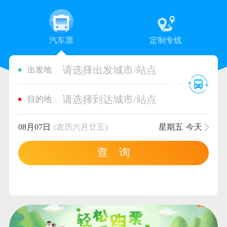
汽车票
定制专线
请选择出发城市/站点
出发地
请选择到达城市/站点
目的地
08月07日
(农历六月廿五)
星期五
今天
查 询