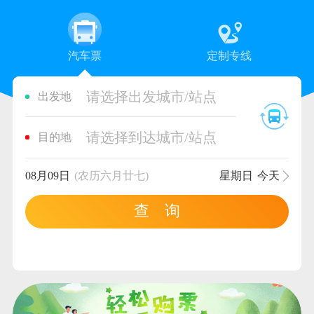
汽车票
定制专线
请选择出发城市/站点
出发地
请选择到达城市/站点
目的地
08月09日
(农历六月廿七)
星期日
今天
查 询