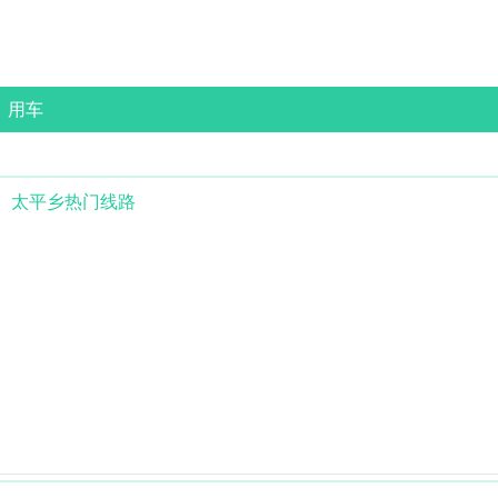
用车
太平乡
热门线路