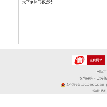
太平乡热门客运站
网站声
友情链接 >
众筹某
京公网安备 11010802021288
|
盛威时代科技