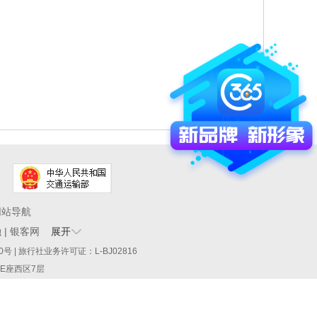
网站导航
融
|
银客网
展开
60290号 | 旅行社业务许可证：L-BJ02816
厦E座西区7层