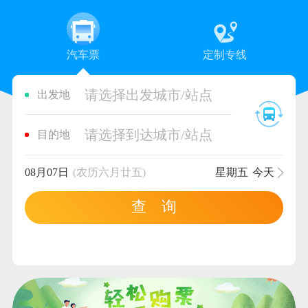
汽车票
定制专线
请选择出发城市/站点
出发地
请选择到达城市/站点
目的地
08月07日
(农历六月廿五)
星期五
今天
查 询