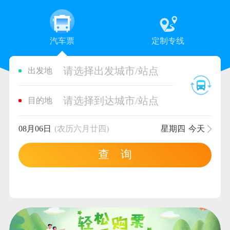
汽车票
定制专线
请选择出发城市/站点
出发地
请选择到达城市/站点
目的地
08月06日
(农历六月廿四)
星期四
今天
查 询