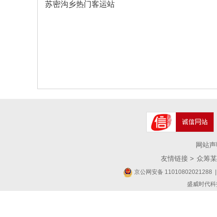
苏密沟乡热门客运站
网站声
友情链接 >
众筹某
京公网安备 11010802021288
|
盛威时代科技