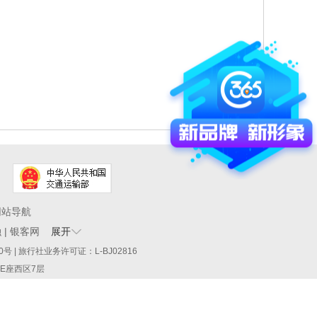
网站导航
融
|
银客网
展开
60290号 | 旅行社业务许可证：L-BJ02816
厦E座西区7层