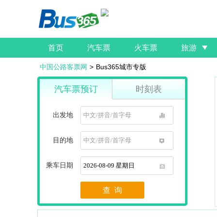
首页
汽车票
火车票
旅游
中国公路客票网
>
Bus365城市专版
汽车票预订
时刻表
出发地
1
目的地
1
乘车日期
1
查 询