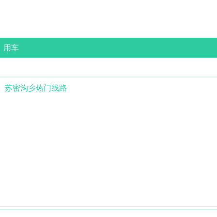
用车
苏密沟乡
热门线路