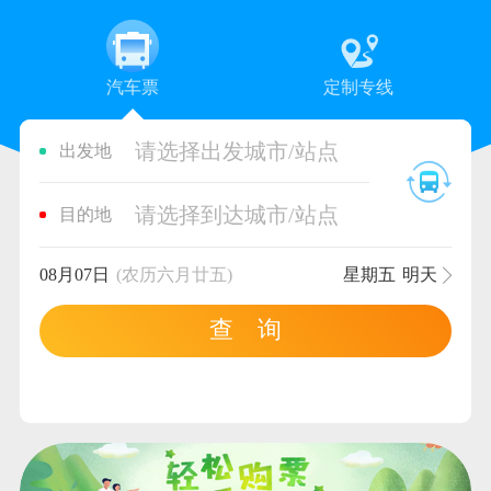
汽车票
定制专线
请选择出发城市/站点
出发地
请选择到达城市/站点
目的地
08月07日
(农历六月廿五)
星期五
明天
查 询