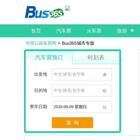
首页
汽车票
火车票
旅游
中国公路客票网
>
Bus365城市专版
汽车票预订
时刻表
出发地
1
目的地
1
乘车日期
1
查 询