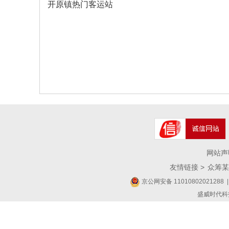
开原镇热门客运站
网站声
友情链接 >
众筹某
京公网安备 11010802021288
|
盛威时代科技