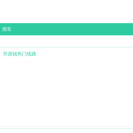
用车
开原镇
热门线路