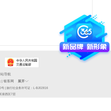
网站导航
融
|
银客网
展开
60290号 | 旅行社业务许可证：L-BJ02816
厦E座西区7层