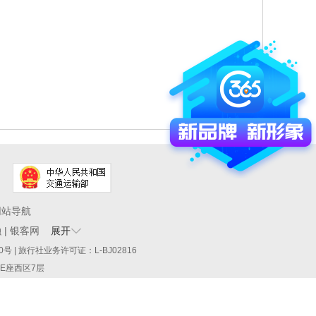
网站导航
融
|
银客网
展开
60290号 | 旅行社业务许可证：L-BJ02816
厦E座西区7层