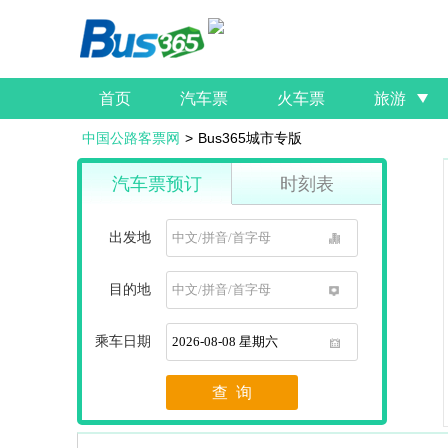
首页
汽车票
火车票
旅游
中国公路客票网
>
Bus365城市专版
汽车票预订
时刻表
出发地
1
目的地
1
乘车日期
1
查 询