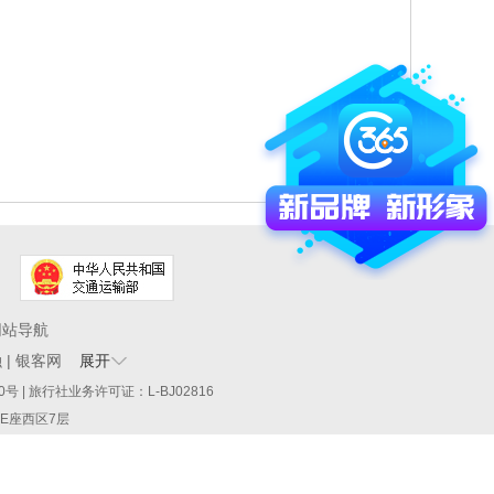
网站导航
融
|
银客网
展开
60290号 | 旅行社业务许可证：L-BJ02816
厦E座西区7层