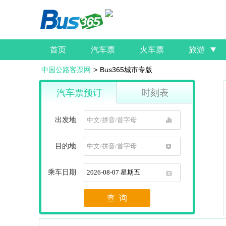
首页
汽车票
火车票
旅游
中国公路客票网
>
Bus365城市专版
汽车票预订
时刻表
出发地
1
目的地
1
乘车日期
1
查 询