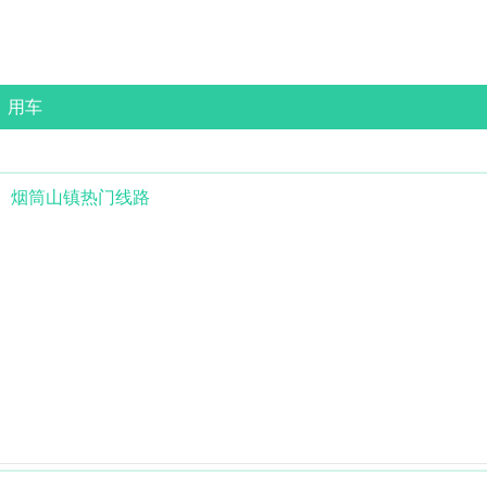
用车
烟筒山镇
热门线路