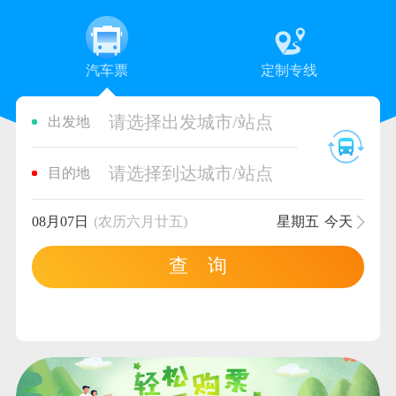
汽车票
定制专线
请选择出发城市/站点
出发地
请选择到达城市/站点
目的地
08月07日
(农历六月廿五)
星期五
今天
查 询