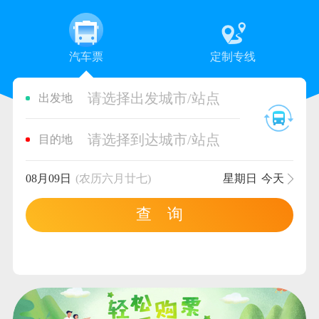
汽车票
定制专线
请选择出发城市/站点
出发地
请选择到达城市/站点
目的地
08月09日
(农历六月廿七)
星期日
今天
查 询