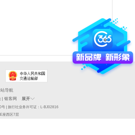
网站导航
融
|
银客网
展开
60290号 | 旅行社业务许可证：L-BJ02816
厦E座西区7层