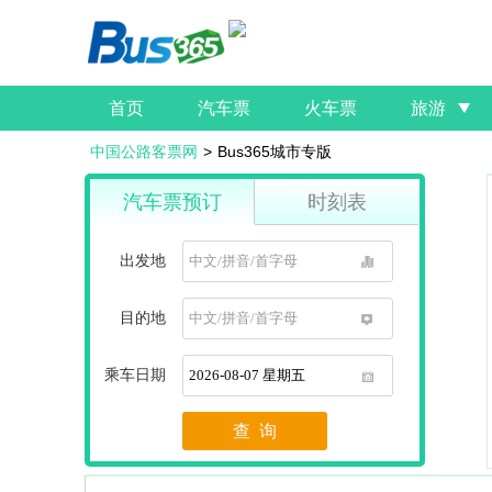
首页
汽车票
火车票
旅游
中国公路客票网
>
Bus365城市专版
汽车票预订
时刻表
出发地
1
目的地
1
乘车日期
1
查 询