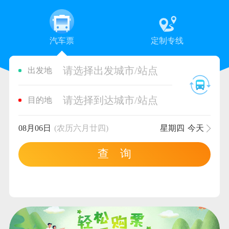
汽车票
定制专线
请选择出发城市/站点
出发地
请选择到达城市/站点
目的地
08月06日
(农历六月廿四)
星期四
今天
查 询