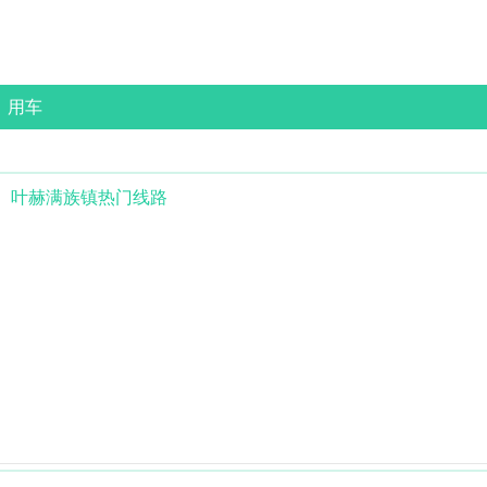
用车
叶赫满族镇
热门线路