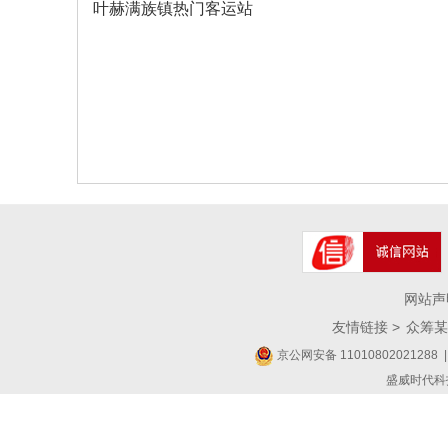
叶赫满族镇热门客运站
网站声
友情链接 >
众筹某
京公网安备 11010802021288
|
盛威时代科技