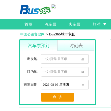
首页
汽车票
火车票
旅游
中国公路客票网
>
Bus365城市专版
汽车票预订
时刻表
出发地
1
目的地
1
乘车日期
1
查 询