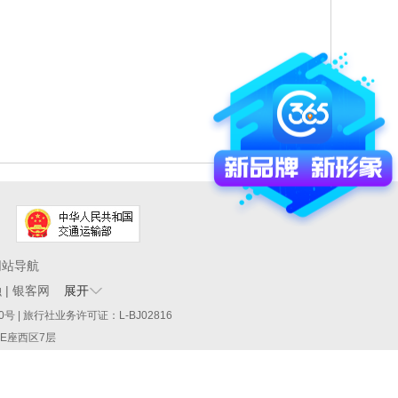
网站导航
融
|
银客网
展开
60290号 | 旅行社业务许可证：L-BJ02816
厦E座西区7层