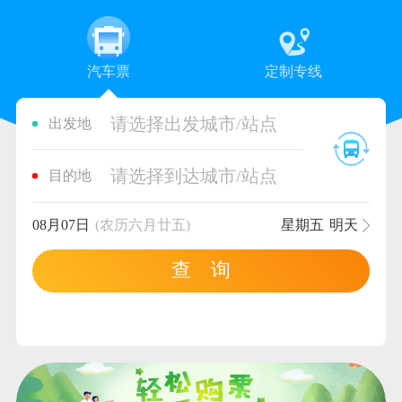
汽车票
定制专线
请选择出发城市/站点
出发地
请选择到达城市/站点
目的地
08月07日
(农历六月廿五)
星期五
明天
查 询