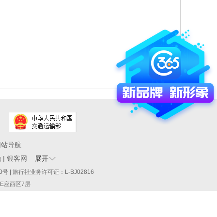
网站导航
融
|
银客网
展开
60290号 | 旅行社业务许可证：L-BJ02816
厦E座西区7层