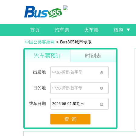
首页
汽车票
火车票
旅游
中国公路客票网
>
Bus365城市专版
汽车票预订
时刻表
出发地
1
目的地
1
乘车日期
1
查 询