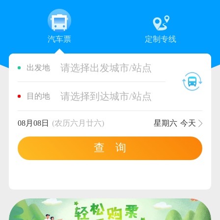
汽车票
定制专线
请选择出发城市/站点
出发地
请选择到达城市/站点
目的地
08月08日
(农历六月廿六)
星期六
今天
查 询