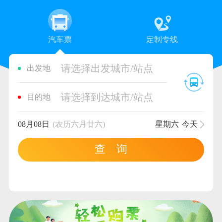
汽车票
定制专线
请选择出发城市/站点
出发地
请选择到达城市/站点
目的地
08月08日
(农历六月廿六)
星期六
今天
查 询