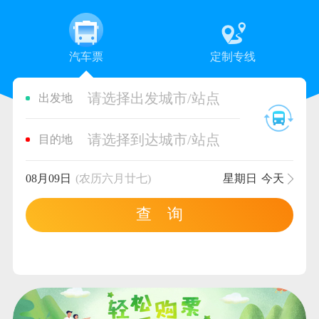
汽车票
定制专线
请选择出发城市/站点
出发地
请选择到达城市/站点
目的地
08月09日
(农历六月廿七)
星期日
今天
查 询