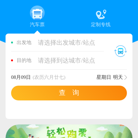
汽车票
定制专线
请选择出发城市/站点
出发地
请选择到达城市/站点
目的地
08月09日
(农历六月廿七)
星期日
明天
查 询