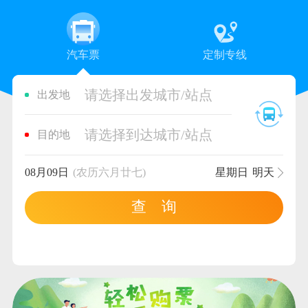
汽车票
定制专线
请选择出发城市/站点
出发地
请选择到达城市/站点
目的地
08月09日
(农历六月廿七)
星期日
明天
查 询