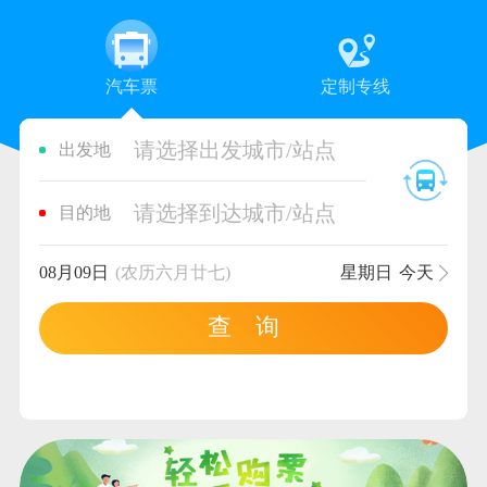
汽车票
定制专线
请选择出发城市/站点
出发地
请选择到达城市/站点
目的地
08月09日
(农历六月廿七)
星期日
今天
查 询