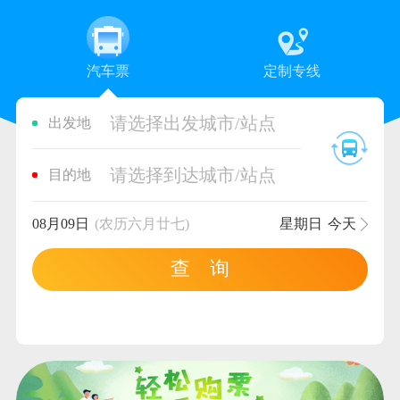
汽车票
定制专线
请选择出发城市/站点
出发地
请选择到达城市/站点
目的地
08月09日
(农历六月廿七)
星期日
今天
查 询