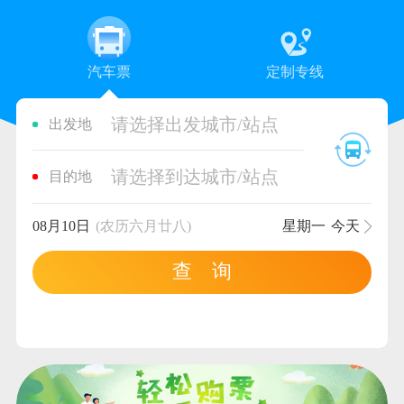
汽车票
定制专线
请选择出发城市/站点
出发地
请选择到达城市/站点
目的地
08月10日
(农历六月廿八)
星期一
今天
查 询