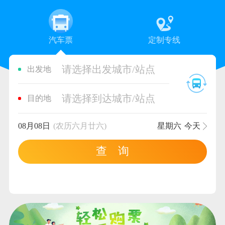
汽车票
定制专线
请选择出发城市/站点
出发地
请选择到达城市/站点
目的地
08月08日
(农历六月廿六)
星期六
今天
查 询