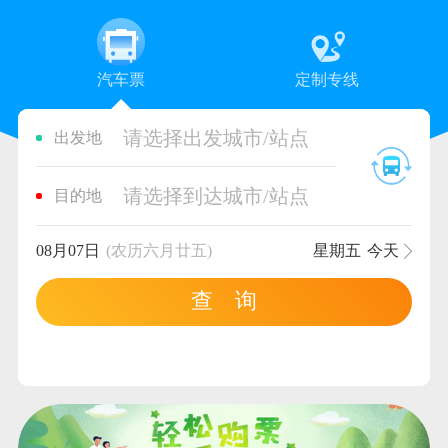
汽车票
定制专线
请选择出发城市/站点
出发地
请选择到达城市/站点
目的地
08月07日
(农历六月廿五)
星期五
今天
查 询