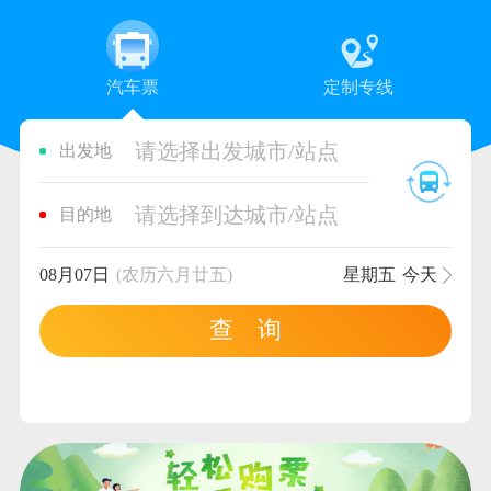
汽车票
定制专线
请选择出发城市/站点
出发地
请选择到达城市/站点
目的地
08月07日
(农历六月廿五)
星期五
今天
查 询