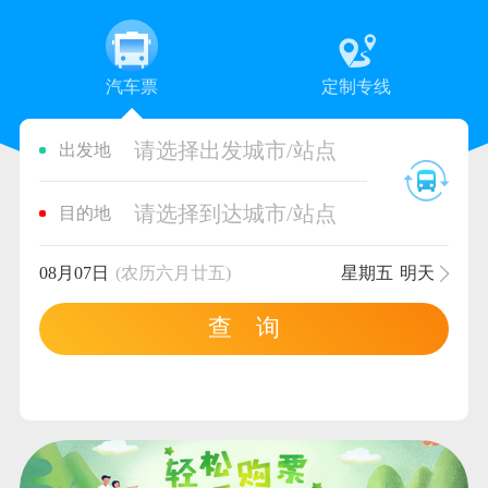
汽车票
定制专线
请选择出发城市/站点
出发地
请选择到达城市/站点
目的地
08月07日
(农历六月廿五)
星期五
明天
查 询